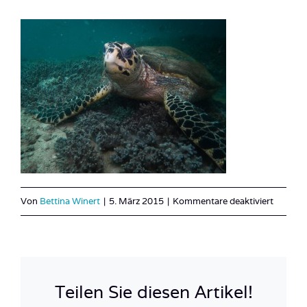
für
Von
Bettina Winert
|
5. März 2015
|
Kommentare deaktiviert
Oman_M
7
Teilen Sie diesen Artikel!