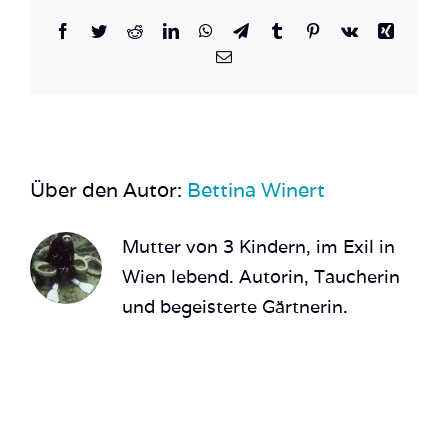
Facebook
Twitter
Reddit
LinkedIn
WhatsApp
Telegram
Tumblr
Pinterest
Vk
Xing
E-
Mail
Über den Autor:
Bettina Winert
Mutter von 3 Kindern, im Exil in
Wien lebend. Autorin, Taucherin
und begeisterte Gärtnerin.