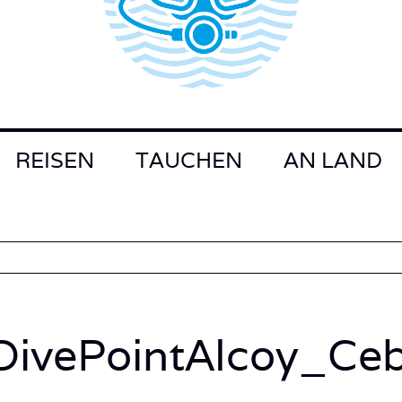
REISEN
TAUCHEN
AN LAND
_DivePointAlcoy_C