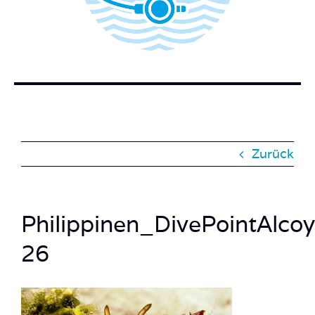
BUCH BESTELLEN
KONTAKT
SUCHE
NACH:
Zurück
Philippinen_DivePointAlc
26