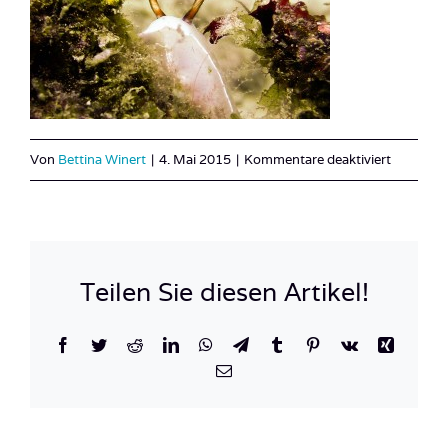
für
Von
Bettina Winert
|
4. Mai 2015
|
Kommentare deaktiviert
Philippi
26
Teilen Sie diesen Artikel!
Facebook
Twitter
Reddit
LinkedIn
WhatsApp
Telegram
Tumblr
Pinterest
Vk
Xing
E-
Mail