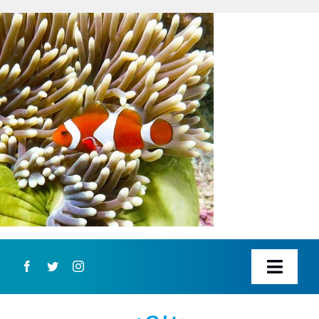
Zum
Inhalt
springen
Toggl
Navig
STARTSEITE