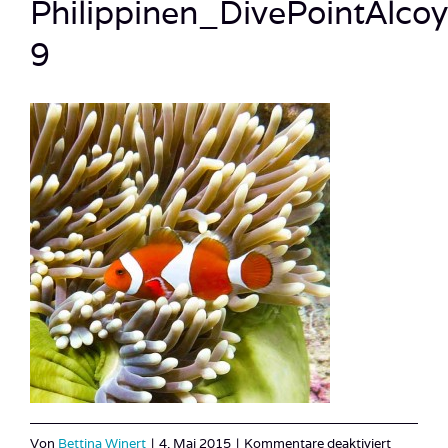
Philippinen_DivePointAlc
9
für
Von
Bettina Winert
|
4. Mai 2015
|
Kommentare deaktiviert