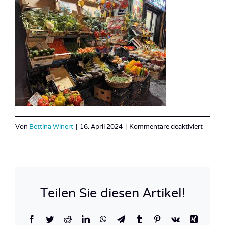
für
Von
Bettina Winert
|
16. April 2024
|
Kommentare deaktiviert
Obst
3
Teilen Sie diesen Artikel!
Facebook
Twitter
Reddit
LinkedIn
WhatsApp
Telegram
Tumblr
Pinterest
Vk
Xing