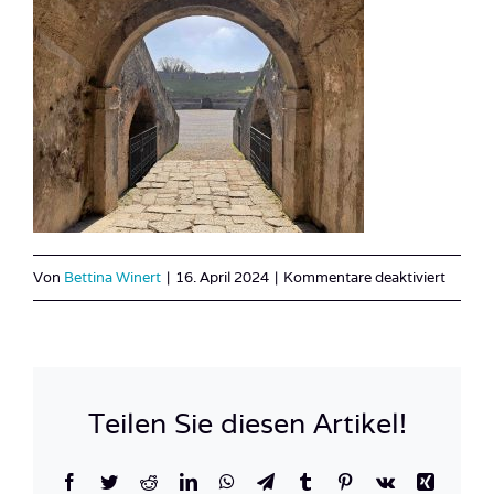
für
Von
Bettina Winert
|
16. April 2024
|
Kommentare deaktiviert
Pompej
Teilen Sie diesen Artikel!
Facebook
Twitter
Reddit
LinkedIn
WhatsApp
Telegram
Tumblr
Pinterest
Vk
Xing