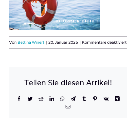
für
Von
Bettina Winert
|
20. Januar 2025
|
Kommentare deaktiviert
Beitr
Siche
Teilen Sie diesen Artikel!
Facebook
Twitter
Reddit
LinkedIn
WhatsApp
Telegram
Tumblr
Pinterest
Vk
Xing
E-
Mail