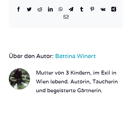
Facebook
Twitter
Reddit
LinkedIn
WhatsApp
Telegram
Tumblr
Pinterest
Vk
Xing
E-
Mail
Über den Autor:
Bettina Winert
Mutter von 3 Kindern, im Exil in
Wien lebend. Autorin, Taucherin
und begeisterte Gärtnerin.