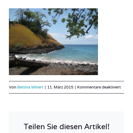
für
Von
Bettina Winert
|
11. März 2015
|
Kommentare deaktiviert
Sao_T
10
Teilen Sie diesen Artikel!