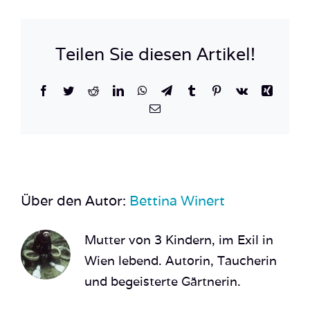
8
Teilen Sie diesen Artikel!
Facebook
Twitter
Reddit
LinkedIn
WhatsApp
Telegram
Tumblr
Pinterest
Vk
Xing
E-
Mail
Über den Autor:
Bettina Winert
Mutter von 3 Kindern, im Exil in
Wien lebend. Autorin, Taucherin
und begeisterte Gärtnerin.