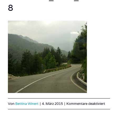
8
für
Von
Bettina Winert
|
4. März 2015
|
Kommentare deaktiviert
Slowen