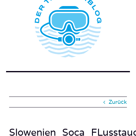
ÜBER DIESEN BLOG
WER STECKT HINTER DEM TAUCHERBLOG?
BUCH BESTELLEN
KONTAKT
SUCHE
NACH:
Zurück
Slowenien_Soca_FLusstau