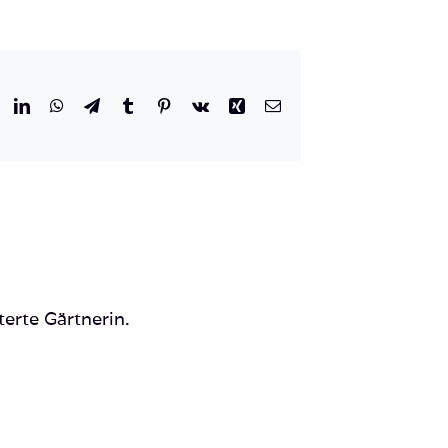
r
eddit
LinkedIn
WhatsApp
Telegram
Tumblr
Pinterest
Vk
Xing
E-
Mail
terte Gärtnerin.