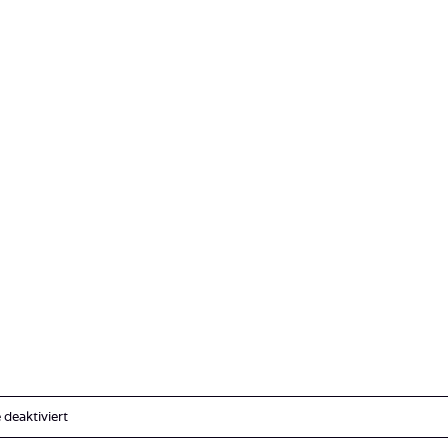
für
deaktiviert
unterwäsche