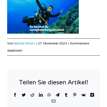
Von
Bettina Winert
|
27. November 2023
|
Kommentare
für
deaktiviert
Beitrag
Nachhaltig
Tauchen
Teilen Sie diesen Artikel!
Facebook
Twitter
Reddit
LinkedIn
WhatsApp
Telegram
Tumblr
Pinterest
Vk
Xing
E-
Mail