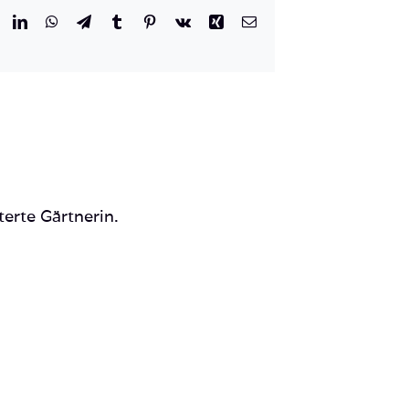
r
eddit
LinkedIn
WhatsApp
Telegram
Tumblr
Pinterest
Vk
Xing
E-
Mail
terte Gärtnerin.