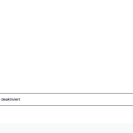
für
deaktiviert
Sudan_TieferSüden_Royal_Evolution_Eritrea-
26