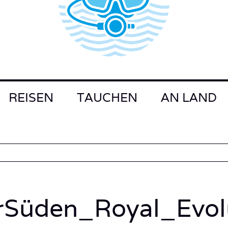
REISEN
TAUCHEN
AN LAND
rSüden_Royal_Evolu