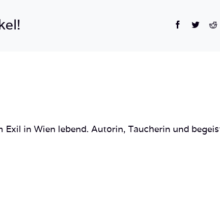
South
Sudan_Hammerhaie-
kel!
Facebook
Twitte
R
32
 Exil in Wien lebend. Autorin, Taucherin und begeis