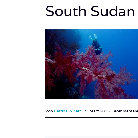
South Suda
Von
Bettina Winert
|
5. März 2015
|
Kommentare 