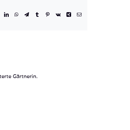
r
eddit
LinkedIn
WhatsApp
Telegram
Tumblr
Pinterest
Vk
Xing
E-
Mail
terte Gärtnerin.