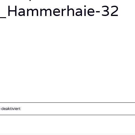
n_Hammerhaie-32
für
deaktiviert
2014_Sudan_Royal
Evolutin_Eritrea_Deep