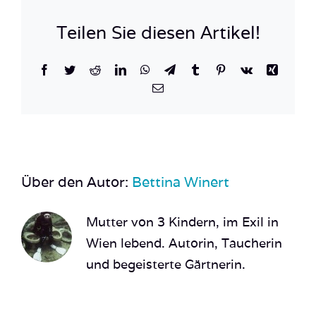
South
Sudan_
Teilen Sie diesen Artikel!
33
Facebook
Twitter
Reddit
LinkedIn
WhatsApp
Telegram
Tumblr
Pinterest
Vk
Xing
E-
Mail
Über den Autor:
Bettina Winert
Mutter von 3 Kindern, im Exil in
Wien lebend. Autorin, Taucherin
und begeisterte Gärtnerin.