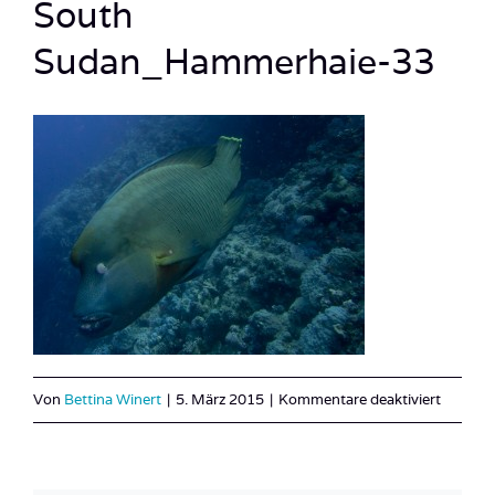
South
Sudan_Hammerhaie-33
für
Von
Bettina Winert
|
5. März 2015
|
Kommentare deaktiviert
2014_S
Evoluti