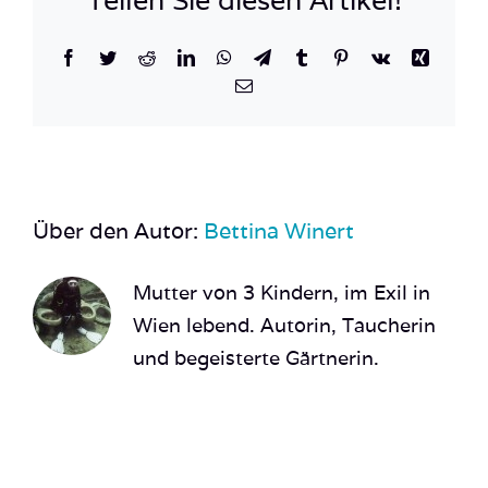
Teilen Sie diesen Artikel!
Facebook
Twitter
Reddit
LinkedIn
WhatsApp
Telegram
Tumblr
Pinterest
Vk
Xing
E-
Mail
Über den Autor:
Bettina Winert
Mutter von 3 Kindern, im Exil in
Wien lebend. Autorin, Taucherin
und begeisterte Gärtnerin.