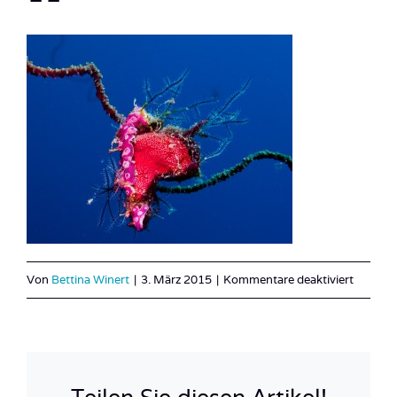
für
Von
Bettina Winert
|
3. März 2015
|
Kommentare deaktiviert
Sudan_T
11