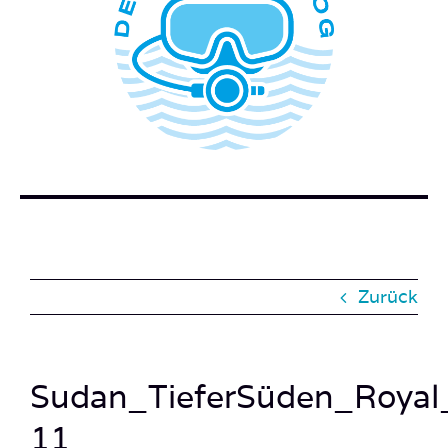
WER STECKT HINTER DEM TAUCHERBLOG?
BUCH BESTELLEN
KONTAKT
SUCHE
NACH:
Zurück
Sudan_TieferSüden_Royal_
11