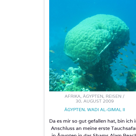
AFRIKA, ÄGYPTEN, REISEN /
30. AUGUST 2009
ÄGYPTEN. WADI AL-GIMAL II
Da es mir so gut gefallen hat, bin ich 
Anschluss an meine erste Tauchsafar
in Ägypten in das Shams Alam Beac