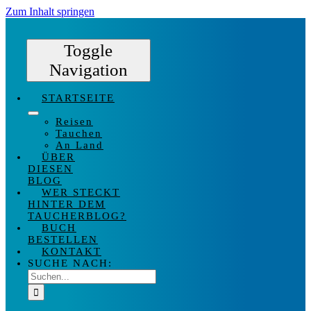
Zum Inhalt springen
Toggle
Navigation
STARTSEITE
Reisen
Tauchen
An Land
ÜBER
DIESEN
BLOG
WER STECKT
HINTER DEM
TAUCHERBLOG?
BUCH
BESTELLEN
KONTAKT
SUCHE NACH: