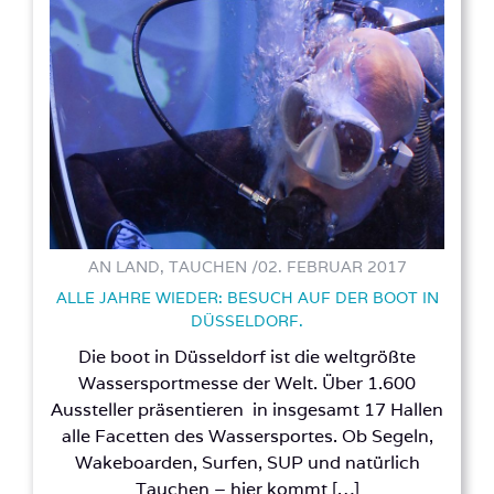
AN LAND, TAUCHEN /
02. FEBRUAR 2017
ALLE JAHRE WIEDER: BESUCH AUF DER BOOT IN
DÜSSELDORF.
Die boot in Düsseldorf ist die weltgrößte
Wassersportmesse der Welt. Über 1.600
Aussteller präsentieren in insgesamt 17 Hallen
alle Facetten des Wassersportes. Ob Segeln,
Wakeboarden, Surfen, SUP und natürlich
Tauchen – hier kommt […]