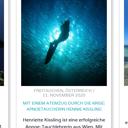
FREITAUCHEN, ÖSTERREICH /
11. NOVEMBER 2020
1
MIT EINEM ATEMZUG DURCH DIE KRISE:
APNOETAUCHERIN HENNIE KISSLING
Henriette Kissling ist eine erfolgreiche
e
t
Apnoe-Tauchlehrerin aus Wien. Mit