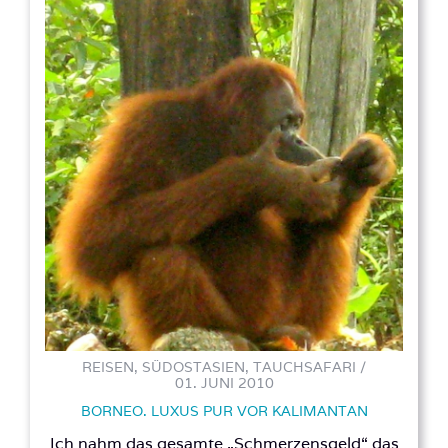
REISEN, SÜDOSTASIEN, TAUCHSAFARI /
01. JUNI 2010
BORNEO. LUXUS PUR VOR KALIMANTAN
Ich nahm das gesamte „Schmerzensgeld“ das