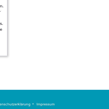
n.
r
s.
de
enschutzerklärung
­ • ­
Impressum