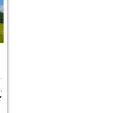
er
n
nd