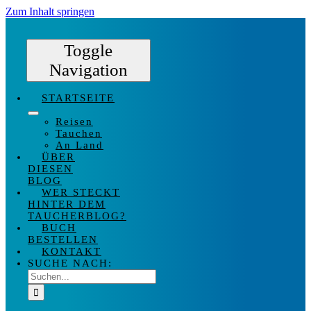
Zum Inhalt springen
Toggle
Navigation
STARTSEITE
Reisen
Tauchen
An Land
ÜBER
DIESEN
BLOG
WER STECKT
HINTER DEM
TAUCHERBLOG?
BUCH
BESTELLEN
KONTAKT
SUCHE NACH: