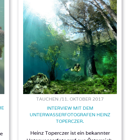
TAUCHEN /
11. OKTOBER 2017
HE
INTERVIEW MIT DEM
UNTERWASSERFOTOGRAFEN HEINZ
TOPERCZER.
Heinz Toperczer ist ein bekannter
ge