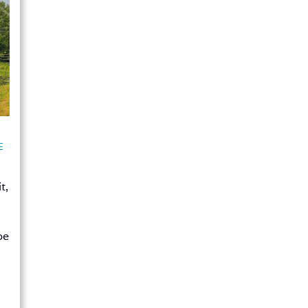
E
t,
be