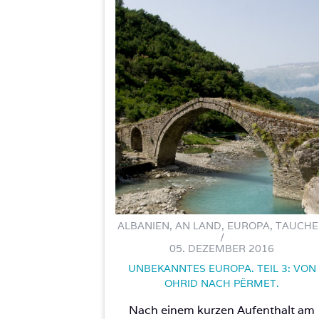
ALBANIEN, AN LAND, EUROPA, TAUCH
/
05. DEZEMBER 2016
UNBEKANNTES EUROPA. TEIL 3: VON
OHRID NACH PËRMET.
Nach einem kurzen Aufenthalt am