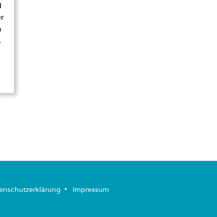
d
er
n
.
enschutzerklärung
­ • ­
Impressum