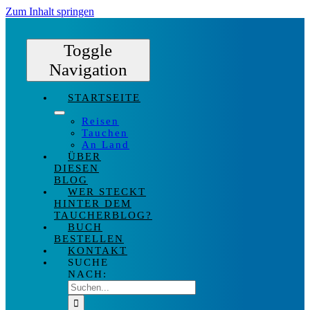
Zum Inhalt springen
Toggle
Navigation
STARTSEITE
Reisen
Tauchen
An Land
ÜBER
DIESEN
BLOG
WER STECKT
HINTER DEM
TAUCHERBLOG?
BUCH
BESTELLEN
KONTAKT
SUCHE
NACH: