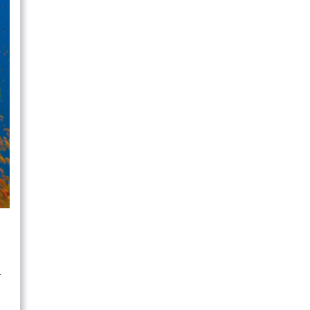
r
,
r