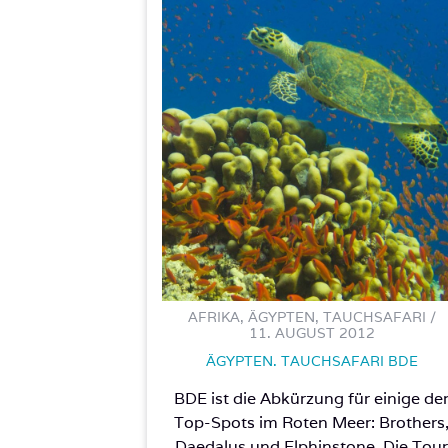
AFRIKA, ÄGYPTEN, TAUCHSAFARI /
11. AUGUST 2012
ÄGYPTEN. TAUCHSAFARI BDE
BDE ist die Abkürzung für einige de
Top-Spots im Roten Meer: Brothers
Daedalus und Elphinstone. Die Tou