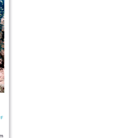
UF
em