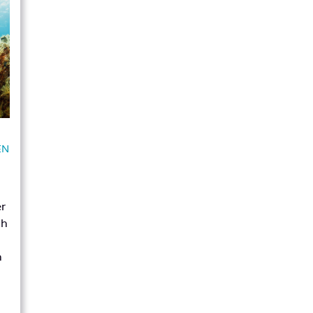
EN
er
ch
h