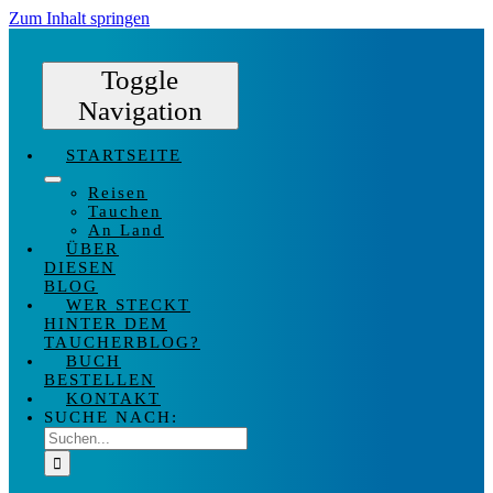
Zum Inhalt springen
Toggle
Navigation
STARTSEITE
Reisen
Tauchen
An Land
ÜBER
DIESEN
BLOG
WER STECKT
HINTER DEM
TAUCHERBLOG?
BUCH
BESTELLEN
KONTAKT
SUCHE NACH: