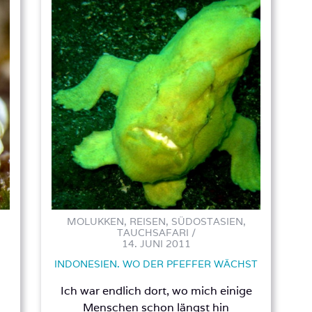
MOLUKKEN, REISEN, SÜDOSTASIEN,
TAUCHSAFARI /
14. JUNI 2011
N
INDONESIEN. WO DER PFEFFER WÄCHST
Ich war endlich dort, wo mich einige
Menschen schon längst hin