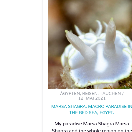
ÄGYPTEN, REISEN, TAUCHEN /
12. MAI 2021
MARSA SHAGRA: MACRO PARADISE I
THE RED SEA, EGYPT.
My paradise Marsa Shagra Marsa
Shagra and the whole region on the