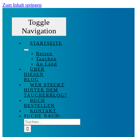
Zum Inhalt springen
Toggle
Navigation
STARTSEITE
Reisen
Tauchen
An Land
ÜBER
DIESEN
BLOG
WER STECKT
HINTER DEM
TAUCHERBLOG?
BUCH
BESTELLEN
KONTAKT
SUCHE NACH: