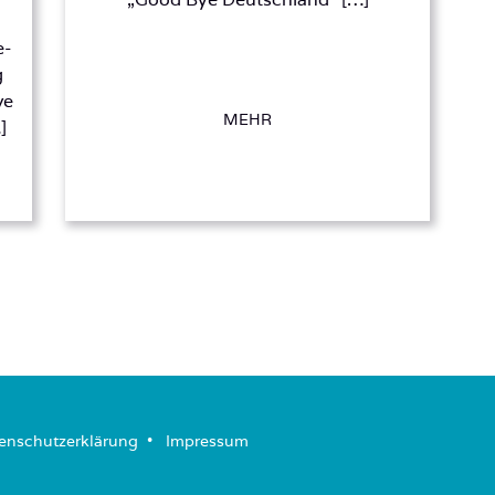
e-
g
ve
MEHR
]
enschutzerklärung
­ • ­
Impressum