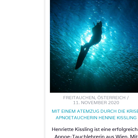
FREITAUCHEN, ÖSTERREICH /
11. NOVEMBER 2020
MIT EINEM ATEMZUG DURCH DIE KRISE
APNOETAUCHERIN HENNIE KISSLING
Henriette Kissling ist eine erfolgreic
Apnoe-Tauchlehrerin aus Wien. Mit