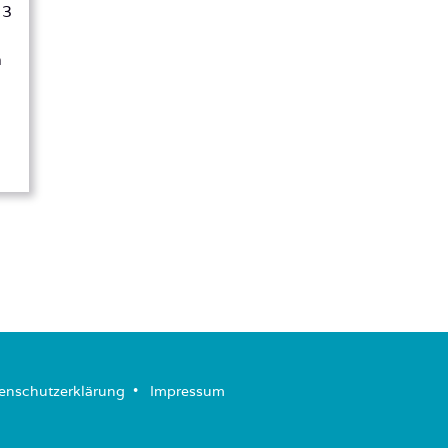
 3
n
enschutzerklärung
­ • ­
Impressum