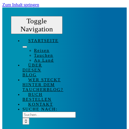
Zum Inhalt springen
Toggle
Navigation
STARTSEITE
Reisen
Tauchen
An Land
ÜBER
DIESEN
BLOG
WER STECKT
HINTER DEM
TAUCHERBLOG?
BUCH
BESTELLEN
KONTAKT
SUCHE NACH: