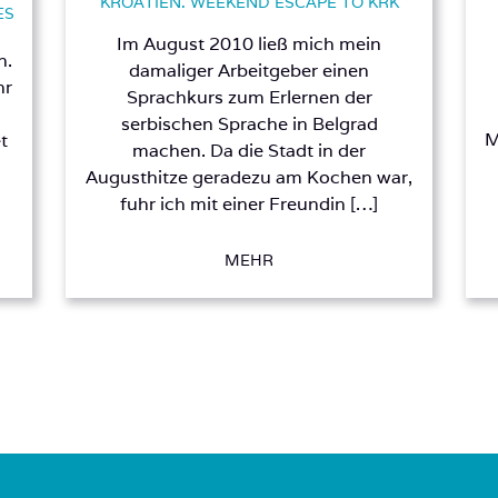
KROATIEN. WEEKEND ESCAPE TO KRK
ES
Im August 2010 ließ mich mein
n.
damaliger Arbeitgeber einen
hr
Sprachkurs zum Erlernen der
serbischen Sprache in Belgrad
M
et
machen. Da die Stadt in der
Augusthitze geradezu am Kochen war,
fuhr ich mit einer Freundin […]
MEHR