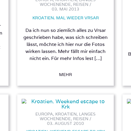
WOCHENENDE, REISEN /
03. MAI 2013
KROATIEN. MAL WIEDER VRSAR
r
Da ich nun so ziemlich alles zu Vrsar
im
geschrieben habe, was sich schreiben
lässt, möchte ich hier nur die Fotos
t
wirken lassen. Mehr fällt mir einfach
B
nicht ein. Für mehr Infos lest […]
MEHR
EUROPA, KROATIEN, LANGES
WOCHENENDE, REISEN /
03. AUGUST 2010