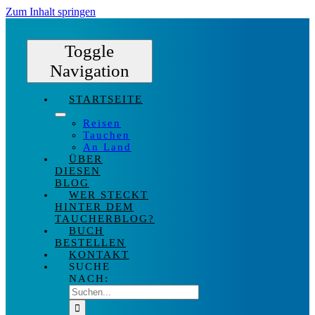
Zum Inhalt springen
Toggle
Navigation
STARTSEITE
Reisen
Tauchen
An Land
ÜBER
DIESEN
BLOG
WER STECKT
HINTER DEM
TAUCHERBLOG?
BUCH
BESTELLEN
KONTAKT
SUCHE
NACH: