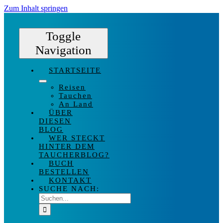
Zum Inhalt springen
Toggle
Navigation
STARTSEITE
Reisen
Tauchen
An Land
ÜBER
DIESEN
BLOG
WER STECKT
HINTER DEM
TAUCHERBLOG?
BUCH
BESTELLEN
KONTAKT
SUCHE NACH: