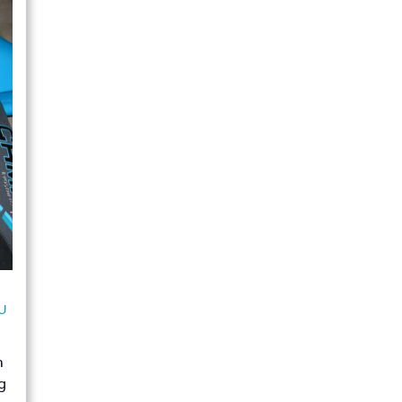
U
n
g