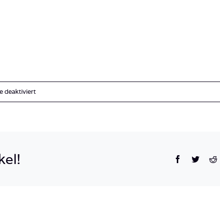
für
deaktiviert
Bilder
Beitrag
Philipinen
kel!
Facebook
Twitte
R