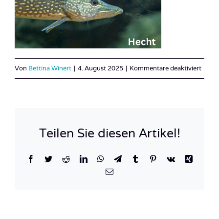
für
Von
Bettina Winert
|
4. August 2025
|
Kommentare deaktiviert
Hecht
Teilen Sie diesen Artikel!
Facebook
Twitter
Reddit
LinkedIn
WhatsApp
Telegram
Tumblr
Pinterest
Vk
Xing
E-
Mail