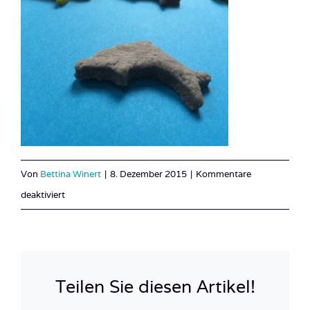
Von
Bettina Winert
|
8. Dezember 2015
|
Kommentare
für
deaktiviert
09-
thumb_IMG_1641
Teilen Sie diesen Artikel!