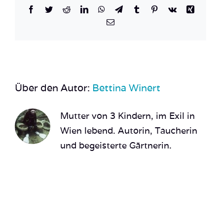
Facebook
Twitter
Reddit
LinkedIn
WhatsApp
Telegram
Tumblr
Pinterest
Vk
Xing
E-
Mail
Über den Autor:
Bettina Winert
Mutter von 3 Kindern, im Exil in
Wien lebend. Autorin, Taucherin
und begeisterte Gärtnerin.