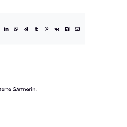
r
eddit
LinkedIn
WhatsApp
Telegram
Tumblr
Pinterest
Vk
Xing
E-
Mail
terte Gärtnerin.