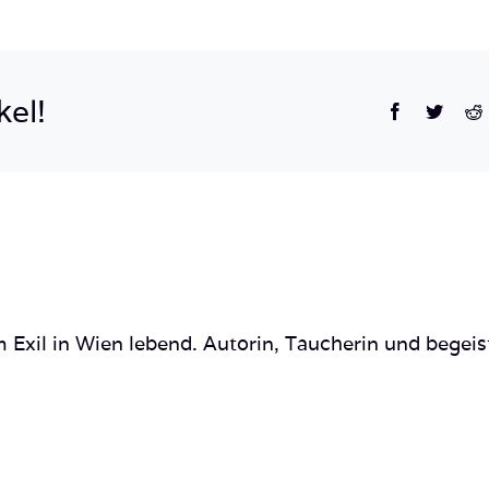
Marble
Before
and
kel!
Facebook
Twitte
R
After
Facebook
Post
–
1
 Exil in Wien lebend. Autorin, Taucherin und begeis