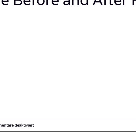
für
ntare deaktiviert
Luxury