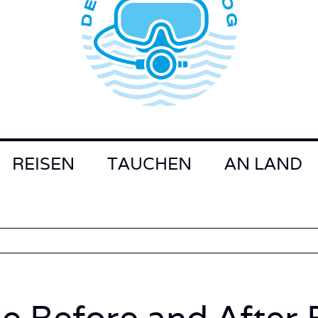
REISEN
TAUCHEN
AN LAND
e Before and After