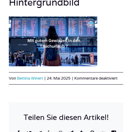
Hintergrundbild
für
Von
Bettina Winert
|
24. Mai 2025
|
Kommentare deaktiviert
Kopie
von
Kopie
von
Teilen Sie diesen Artikel!
Sand
und