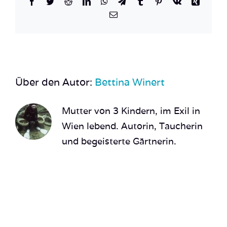
Facebook
Twitter
Reddit
LinkedIn
WhatsApp
Telegram
Tumblr
Pinterest
Vk
Xing
Meer
E-
Mail
Foto
Strand
Deskto
Hinterg
Über den Autor:
Bettina Winert
Mutter von 3 Kindern, im Exil in
Wien lebend. Autorin, Taucherin
und begeisterte Gärtnerin.