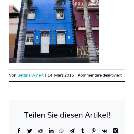
für
Von
Bettina Winert
|
14. März 2016
|
Kommentare deaktiviert
Teneri
2016-
21
Teilen Sie diesen Artikel!
Facebook
Twitter
Reddit
LinkedIn
WhatsApp
Telegram
Tumblr
Pinterest
Vk
Xing