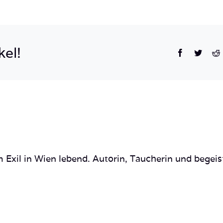
06-
01-
18-
kel!
Facebook
Twitte
R
05-
42-
264
(3)
 Exil in Wien lebend. Autorin, Taucherin und begeis