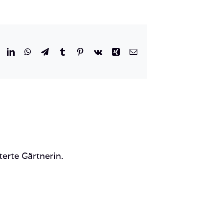
r
eddit
LinkedIn
WhatsApp
Telegram
Tumblr
Pinterest
Vk
Xing
E-
Mail
terte Gärtnerin.