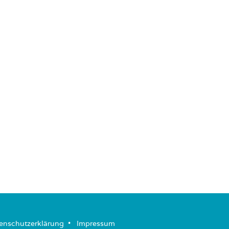
enschutzerklärung
­ • ­
Impressum