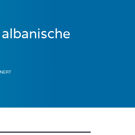
 albanische
INERT