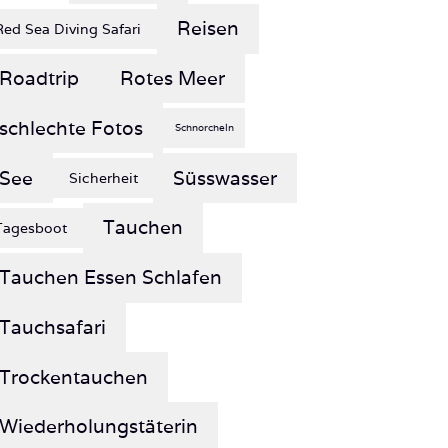
Roadtrip
Rotes Meer
schlechte Fotos
Schnorcheln
See
Süsswasser
Sicherheit
Tauchen
Tagesboot
Tauchen Essen Schlafen
Tauchsafari
Trockentauchen
Wiederholungstäterin
Wochenendtrip
Wrack