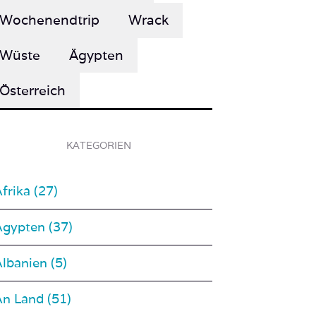
Wüste
Ägypten
Österreich
KATEGORIEN
frika (27)
Ägypten (37)
lbanien (5)
An Land (51)
osta Rica (2)