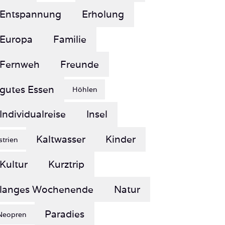
Europa
Familie
Fernweh
Freunde
gutes Essen
Höhlen
Individualreise
Insel
Kaltwasser
Kinder
Istrien
Kultur
Kurztrip
langes Wochenende
Natur
Paradies
Neopren
Reisen
Red Sea Diving Safari