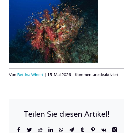
für
Von
Bettina Winert
|
15. Mai 2026
|
Kommentare deaktiviert
DSC043
Teilen Sie diesen Artikel!
Facebook
Twitter
Reddit
LinkedIn
WhatsApp
Telegram
Tumblr
Pinterest
Vk
Xing