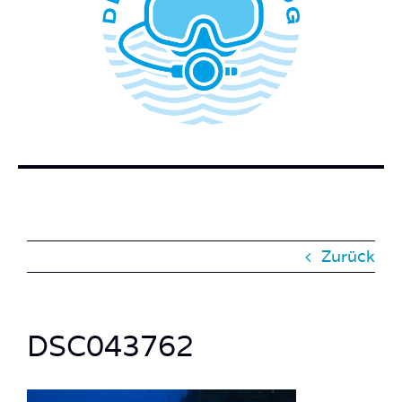
WER STECKT HINTER DEM TAUCHERBLOG?
BUCH BESTELLEN
KONTAKT
SUCHE
NACH:
Zurück
DSC043762